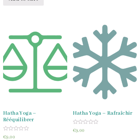
Hatha Yoga –
Hatha Yoga – Rafraîchir
Rééquilibrer
Rated
€
9,00
0
Rated
€
9,00
out