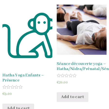
Séance découverte yoga –
Hatha/Nidra/Prénatal/Sén
Hatha Yoga Enfants –
Présence
Rated
€
20,00
0
out
of
Rated
€
9,00
5
Add to cart
0
out
of
5
Add to cart