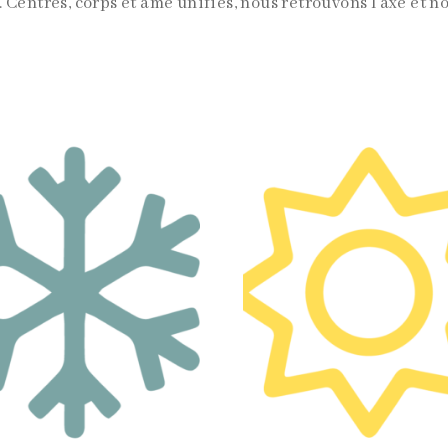
 Centrés, corps et âme unifiés, nous retrouvons l’axe et n